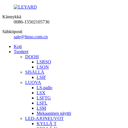
Kännykkä
0086-15502105736
Sähköposti
sale@linso.com.cn
Koti
Tuotteet
DOOH
LSRSO
LSON
SISÄLLÄ
LSIF
LUOVA
LS-pallo
LSX
LSFTG
LSFL
LSM
Mekaaninen näyttö
LED-AJONEUVOT
KYLLÄ T