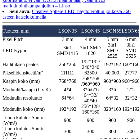
kuorma-auto ei vain OOH:n mainontaan, vaan myös
markkinointikampanjoihin – Linso
Seuraava:
Creative Sphere LED -näyttö erottuu joukosta 360
asteen katselukulmalla
Tuotteen nimi
LSON3S
LSON4S
LSON5S
LSON6
Pixel Pitch
3 mm
4 mm
5 mm
6 mm
3in1
3in1
3in1
3in1 SMD
LED tyyppi
SMD
SMD
SMD1415
1820
2525
3535
192*192/
Hallituksen päätös
256*256
192*192
160*16
240*240
Pikseliidensiteetti/m²
111111
62500
40 000
27777
768*768
Kaapin koko (mm)
768*768
960*960
960*96
/960*960
Moduulit/kaappi
(L x K)
4*4
3*6/6*6
3*6
5*5
64*32/
Moduulin resoluutio
64*64
64*32
32*32
40*40
256*128/
Moduulin koko (mm)
192*192
320*160
192*19
160*160
Tehon kulutus
Suurin
900
900
900
900
(W/m²)
Tehon kulutus
Suurin
300
300
300
300
(W/m²)