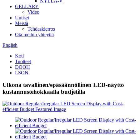
KYLLÄ-V
GELLARY
Video
Uutiset
Meistä
Tehdaskierros
Ota meihin yhteyttä
English
Koti
Tuotteet
DOOH
LSON
Ulkona tavallinen/epäsäännöllinen LED-näyttö
kustannustehokkaalla budjetilla