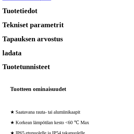
Tuotetiedot
Tekniset parametrit
Tapauksen arvostus
ladata
Tuotetunnisteet
Tuotteen ominaisuudet
★ Saatavana rauta- tai alumiinikaapit
★ Korkean lämpötilan kesto <60 ℃ Max
★ IP65 etupuolelle ja IP54 takapuolelle