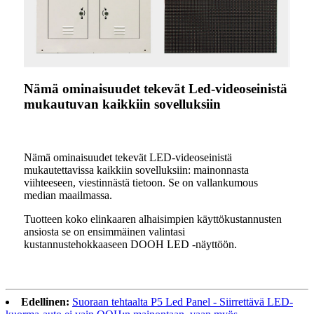
Nämä ominaisuudet tekevät Led-videoseinistä
mukautuvan kaikkiin sovelluksiin
Nämä ominaisuudet tekevät LED-videoseinistä
mukautettavissa kaikkiin sovelluksiin: mainonnasta
viihteeseen, viestinnästä tietoon. Se on vallankumous
median maailmassa.
Tuotteen koko elinkaaren alhaisimpien käyttökustannusten
ansiosta se on ensimmäinen valintasi
kustannustehokkaaseen DOOH LED -näyttöön.
Edellinen:
Suoraan tehtaalta P5 Led Panel - Siirrettävä LED-