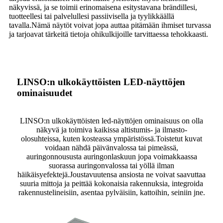
näkyvissä, ja se toimii erinomaisena esitystavana brändillesi,
tuotteellesi tai palvelullesi passiivisella ja tyylikkäällä
tavalla.Nämä näytöt voivat jopa auttaa pitämään ihmiset turvassa
ja tarjoavat tärkeitä tietoja ohikulkijoille tarvittaessa tehokkaasti.
LINSO:n ulkokäyttöisten LED-näyttöjen
ominaisuudet
LINSO:n ulkokäyttöisten led-näyttöjen ominaisuus on olla
näkyvä ja toimiva kaikissa altistumis- ja ilmasto-
olosuhteissa, kuten kosteassa ympäristössä.Toistetut kuvat
voidaan nähdä päivänvalossa tai pimeässä,
auringonnoususta auringonlaskuun jopa voimakkaassa
suorassa auringonvalossa tai yöllä ilman
häikäisyefektejä.Joustavuutensa ansiosta ne voivat saavuttaa
suuria mittoja ja peittää kokonaisia ​​rakennuksia, integroida
rakennustelineisiin, asentaa pylväisiin, kattoihin, seiniin jne.