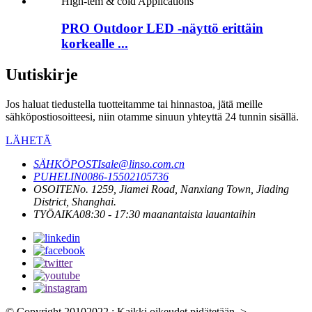
PRO Outdoor LED -näyttö erittäin
korkealle ...
Uutiskirje
Jos haluat tiedustella tuotteitamme tai hinnastoa, jätä meille
sähköpostiosoitteesi, niin otamme sinuun yhteyttä 24 tunnin sisällä.
LÄHETÄ
SÄHKÖPOSTI
sale@linso.com.cn
PUHELIN
0086-15502105736
OSOITE
No. 1259, Jiamei Road, Nanxiang Town, Jiading
District, Shanghai.
TYÖAIKA
08:30 - 17:30 maanantaista lauantaihin
© Copyright 20102022 : Kaikki oikeudet pidätetään.
>