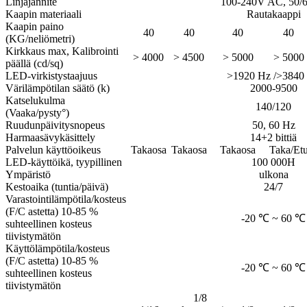
Linjajännite
100-240V AC, 50/
Kaapin materiaali
Rautakaappi
Kaapin paino
40
40
40
40
(KG/neliömetri)
Kirkkaus max,
Kalibrointi
> 4000
> 4500
> 5000
> 5000
päällä (cd/sq)
LED-virkistystaajuus
>1920 Hz /
>3840
Värilämpötilan säätö (k)
2000-9500
Katselukulma
140/120
(Vaaka/pysty°)
Ruudunpäivitysnopeus
50, 60 Hz
Harmaasävykäsittely
14+2 bittiä
Palvelun käyttöoikeus
Takaosa
Takaosa
Takaosa
Taka/Et
LED-käyttöikä, tyypillinen
100 000H
Ympäristö
ulkona
Kestoaika (tuntia/päivä)
24/7
Varastointilämpötila/kosteus
(F/C astetta) 10-85 %
-20 ℃ ~ 60 ℃
suhteellinen kosteus
tiivistymätön
Käyttölämpötila/kosteus
(F/C astetta) 10-85 %
-20 ℃ ~ 60 ℃
suhteellinen kosteus
tiivistymätön
1/8