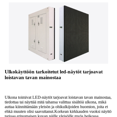
Ulkokäyttöön tarkoitetut led-näytöt tarjoavat
loistavan tavan mainostaa
Ulkona toimivat LED-näytöt tarjoavat loistavan tavan mainostaa,
tiedottaa tai näyttää mitä tahansa valittua sisältöä ulkona, mikä
auttaa kiinnittämään yleisön ja ohikulkijoiden huomion, joita et
ehkä muuten olisi saavuttanut.Korkean kirkkauden vuoksi näyttö
tarjoaa erinomaisen kuvan näille yleisöille myös heikossa